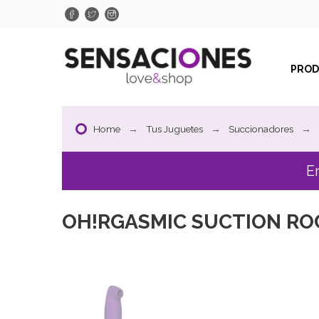
PRO
Home
Tus Juguetes
Succionadores
E
OH!RGASMIC SUCTION RO