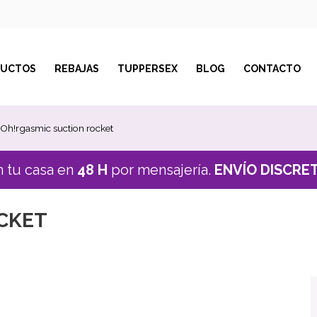
DUCTOS
REBAJAS
TUPPERSEX
BLOG
CONTACTO
Oh!rgasmic suction rocket
n tu casa en
48 H
por mensajería.
ENVÍO DISCRE
CKET