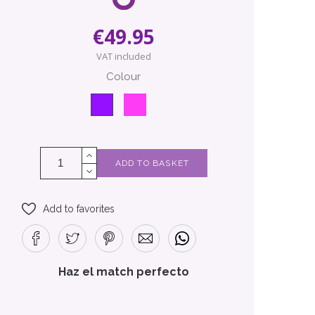
€49.95
VAT included
Colour
Pink
Violeta
ADD TO BASKET
Add to favorites
Haz el match perfecto