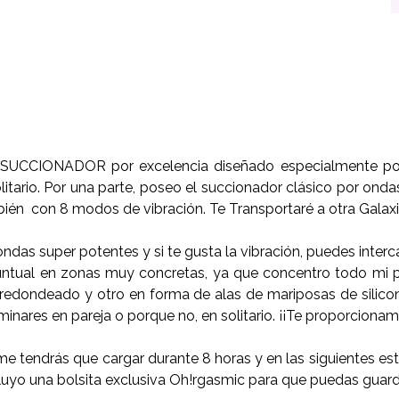
 SUCCIONADOR por excelencia diseñado especialmente por 
olitario. Por una parte, poseo el succionador clásico por ond
ién con 8 modos de vibración. Te Transportaré a otra Galaxia
 ondas super potentes y si te gusta la vibración, puedes inte
untual en zonas muy concretas, ya que concentro todo mi po
edondeado y otro en forma de alas de mariposas de silicon
inares en pareja o porque no, en solitario. ¡¡Te proporcionam
e tendrás que cargar durante 8 horas y en las siguientes esta
cluyo una bolsita exclusiva Oh!rgasmic para que puedas guard