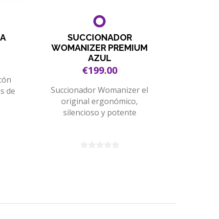
A
SUCCIONADOR
SUCCI
WOMANIZER PREMIUM
WO
AZUL
€199.00
ncón
SÍ, exis
Succionador Womanizer el
as de
punt
original ergonómico,
W
silencioso y potente