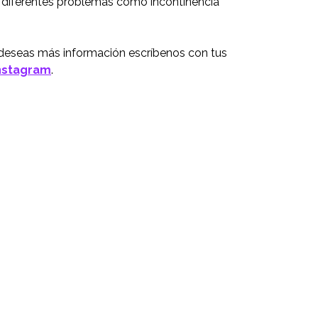
ar diferentes problemas como incontinencia
i deseas más información escríbenos con tus
nstagram
.