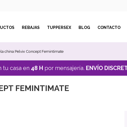
DUCTOS
REBAJAS
TUPPERSEX
BLOG
CONTACTO
la china Pelvix Concept Femintimate
n tu casa en
48 H
por mensajería.
ENVÍO DISCRE
EPT FEMINTIMATE