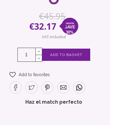
€45.95
€32.17
SAVE
30%
VAT included
ADD TO BASKET
Add to favorites
Haz el match perfecto