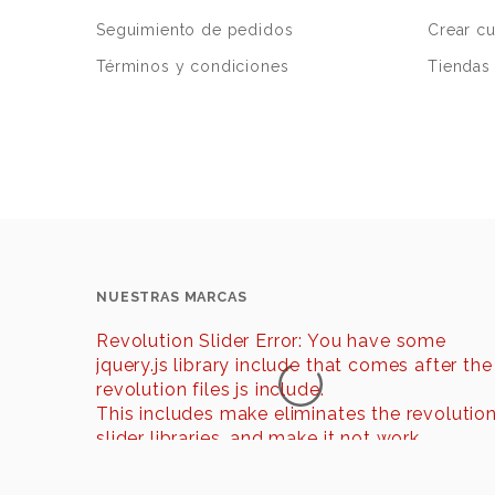
Seguimiento de pedidos
Crear c
Términos y condiciones
Tiendas 
NUESTRAS MARCAS
Revolution Slider Error: You have some
jquery.js library include that comes after the
revolution files js include.
This includes make eliminates the revolutio
slider libraries, and make it not work.
To fix it you can: