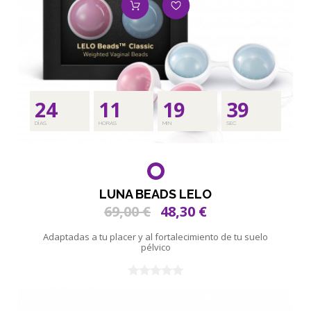
24
11
19
37
DÍAS
HORAS
MIN
SEC
LUNA BEADS LELO
69,00 €
48,30 €
Adaptadas a tu placer y al fortalecimiento de tu suelo
pélvico