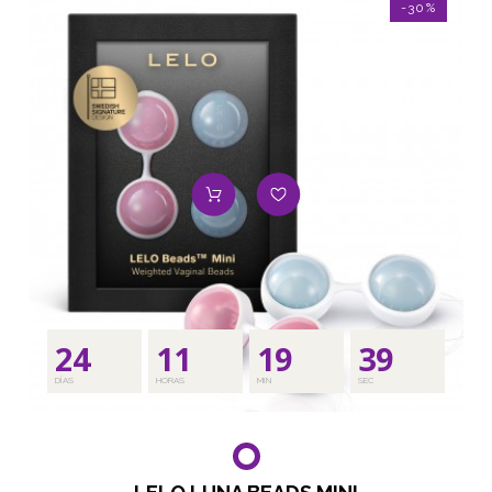
-30%
24
11
19
37
DÍAS
HORAS
MIN
SEC