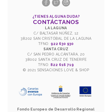
¿TIENES ALGUNA DUDA?
CONTÁCTANOS
LA LAGUNA
C/ BALTASAR NÚÑEZ, 12
38202 SAN CRISTÓBAL DE LA LAGUNA
TFNO:
922 630 930
SANTA CRUZ
C/ SAN PEDRO ALCÁNTARA, 20
38002 SANTA CRUZ DE TENERIFE
TFNO:
822 616 719
© 2021 SENSACIONES LOVE & SHOP
Fondo Europeo de Desarrollo Regional