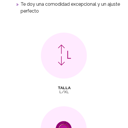
Te doy una comodidad excepcional y un ajuste
perfecto
TALLA
L/XL