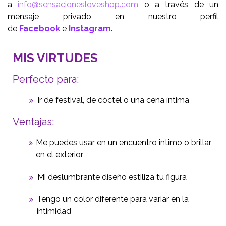
a
info@sensacionesloveshop.com
o a través de un
mensaje privado en nuestro perfil
de
Facebook
e
Instagram
.
MIS VIRTUDES
Perfecto para:
Ir de festival, de cóctel o una cena íntima
Ventajas:
Me puedes usar en un encuentro intimo o brillar
en el exterior
Mi deslumbrante diseño estiliza tu figura
Tengo un color diferente para variar en la
intimidad