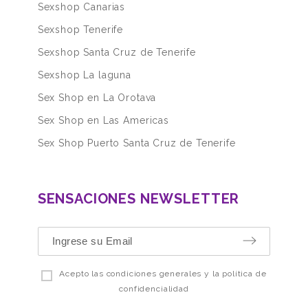
Sexshop Canarias
Sexshop Tenerife
Sexshop Santa Cruz de Tenerife
Sexshop La laguna
Sex Shop en La Orotava
Sex Shop en Las Americas
Sex Shop Puerto Santa Cruz de Tenerife
SENSACIONES NEWSLETTER
Acepto las condiciones generales y la política de
confidencialidad