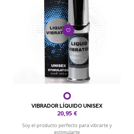
VIBRADOR LÍQUIDO UNISEX
20,95 €
Soy el producto perfecto para vibrarte y
estimularte