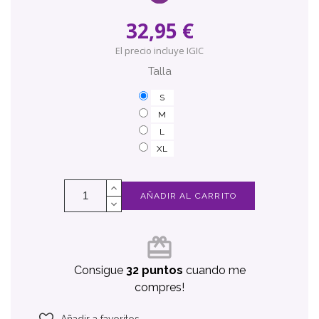
32,95 €
El precio incluye IGIC
Talla
S
M
L
XL
AÑADIR AL CARRITO
card_giftcard
Consigue
32 puntos
cuando me
compres!
Añadir a favoritos