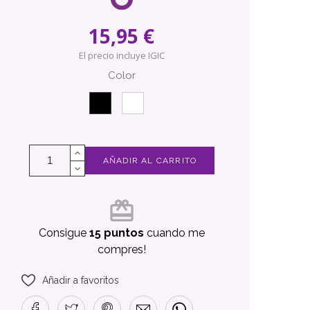
15,95 €
El precio incluye IGIC
Color
Negro
Blanco
AÑADIR AL CARRITO
card_giftcard
Consigue
15 puntos
cuando me
compres!
Añadir a favoritos