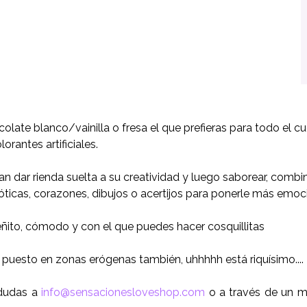
olate blanco/vainilla o fresa el que prefieras para todo el c
orantes artificiales.
 dar rienda suelta a su creatividad y luego saborear, combin
eróticas, corazones, dibujos o acertijos para ponerle más emoc
eñito, cómodo y con el que puedes hacer cosquillitas
 puesto en zonas erógenas también, uhhhhh está riquísimo....
 dudas a
info@sensacionesloveshop.com
o a través de un me