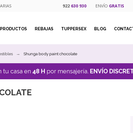
ARIAS
922
630 930
ENVÍO
GRATIS
PRODUCTOS
REBAJAS
TUPPERSEX
BLOG
CONTAC
stibles
Shunga body paint chocolate
n tu casa en
48 H
por mensajería.
ENVÍO DISCRE
OCOLATE