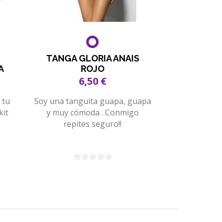
TANGA GLORIA ANAIS
A
ROJO
6,50 €
 tu
Soy una tanguita guapa, guapa
kit
y muy cómoda . Conmigo
repites seguro!!