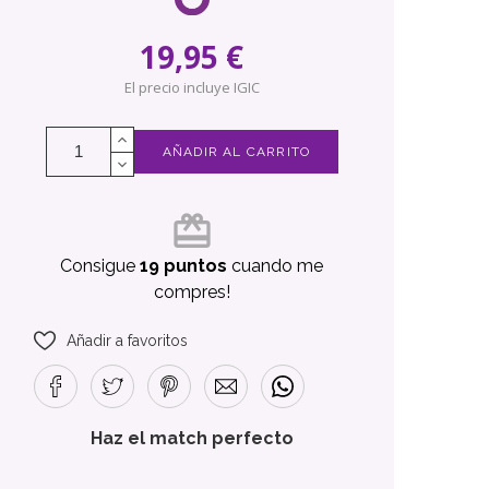
19,95 €
El precio incluye IGIC
AÑADIR AL CARRITO
card_giftcard
Consigue
19 puntos
cuando me
compres!
Añadir a favoritos
Haz el match perfecto