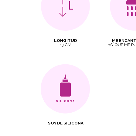
LONGITUD
ME ENCANT
13 CM
ASÍ QUE ME P
SOY DE SILICONA