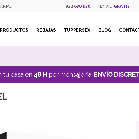
ARIAS
922
630 930
ENVÍO
GRATIS
PRODUCTOS
REBAJAS
TUPPERSEX
BLOG
CONTAC
n tu casa en
48 H
por mensajería.
ENVÍO DISCRE
EL