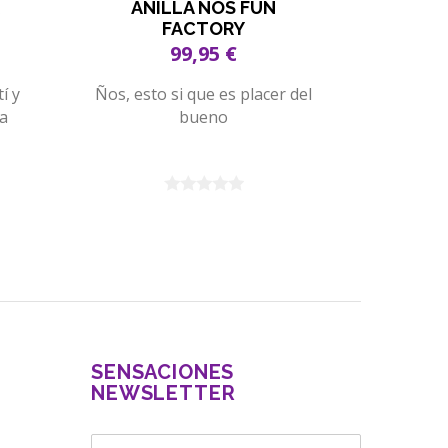
ANILLA ÑOS FUN
LUBRIC
FACTORY
99,95 €
í y
Ños, esto si que es placer del
Fluye, y 
a
bueno
to
SENSACIONES
NEWSLETTER