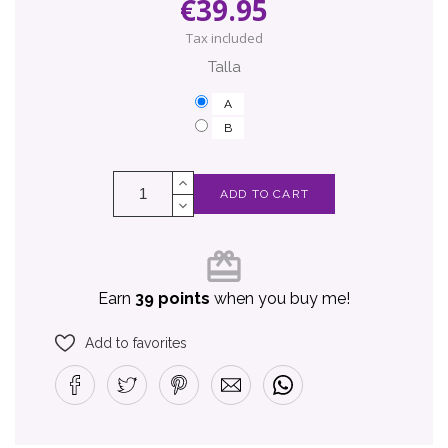
€39.95
Tax included
Talla
A
B
ADD TO CART
card_giftcard
Earn
39 points
when you buy me!
Add to favorites