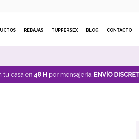
DUCTOS
REBAJAS
TUPPERSEX
BLOG
CONTACTO
n tu casa en
48 H
por mensajería.
ENVÍO DISCRE