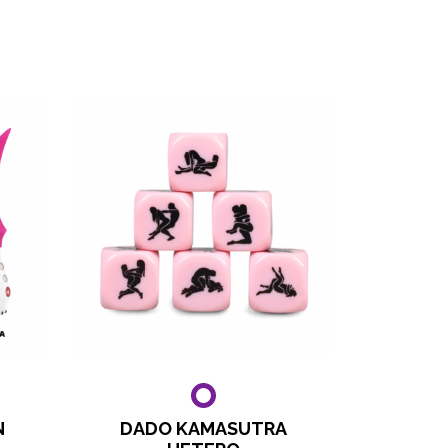
N
DADO KAMASUTRA
FUS