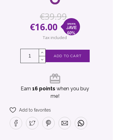
€39.99
€16.00
SAVE
60%
Tax included
ADD TO CART
card_giftcard
Earn
16 points
when you buy
me!
Add to favorites