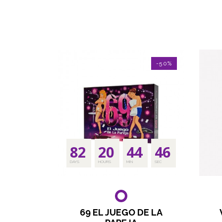
-50%
82
20
44
45
DAYS
HOURS
MIN
SEC
69 EL JUEGO DE LA