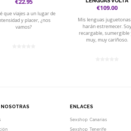
LENGUAS VOLTA
€22.95
€109.00
é que viajes a un lugar de
Mis lenguas juguetonas
ntensidad y placer, ¿nos
harán estremecer. So
vamos?
recargable, sumergible y
muy, muy cariñoso.
 NOSOTRAS
ENLACES
s
Sexshop Canarias
ción
Sexshop Tenerife