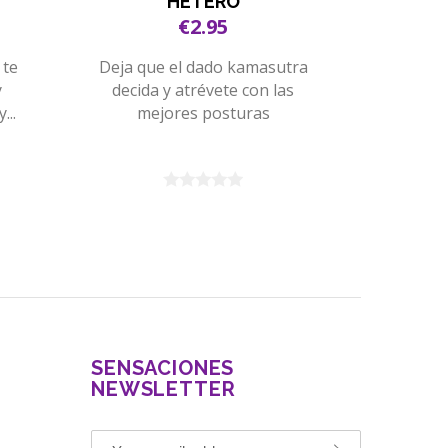
HETERO
€2.95
 te
Deja que el dado kamasutra
Soy de 
y
decida y atrévete con las
demonio 
...
mejores posturas
me
SENSACIONES
NEWSLETTER